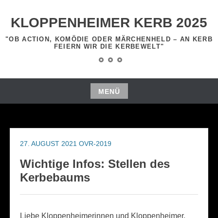
Zum
Inhalt
KLOPPENHEIMER KERB 2025
springen
"OB ACTION, KOMÖDIE ODER MÄRCHENHELD – AN KERB
FEIERN WIR DIE KERBEWELT"
Startseite
Programm
Impressum
MENÜ
Zum
Inhalt
springen
27. AUGUST 2021
OVR-2019
Wichtige Infos: Stellen des
Kerbebaums
Liebe Kloppenheimerinnen und Kloppenheimer,