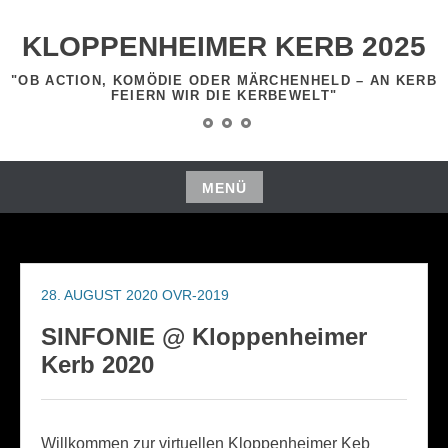
Zum
Inhalt
KLOPPENHEIMER KERB 2025
springen
"OB ACTION, KOMÖDIE ODER MÄRCHENHELD – AN KERB
FEIERN WIR DIE KERBEWELT"
Startseite
Programm
Impressum
MENÜ
Zum
Inhalt
springen
28. AUGUST 2020
OVR-2019
SINFONIE @ Kloppenheimer
Kerb 2020
Willkommen zur virtuellen Kloppenheimer Keb