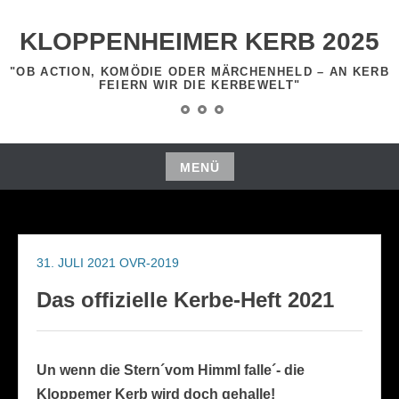
Zum
Inhalt
KLOPPENHEIMER KERB 2025
springen
"OB ACTION, KOMÖDIE ODER MÄRCHENHELD – AN KERB
FEIERN WIR DIE KERBEWELT"
Startseite
Programm
Impressum
MENÜ
Zum
Inhalt
springen
31. JULI 2021
OVR-2019
Das offizielle Kerbe-Heft 2021
Un wenn die Stern´vom Himml falle´- die
Kloppemer Kerb wird doch gehalle!